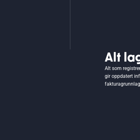
Alt la
Alt som registre
gir oppdatert in
fakturagrunnlag o