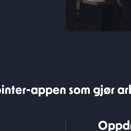
ointer-appen som gjør arb
Oppdr