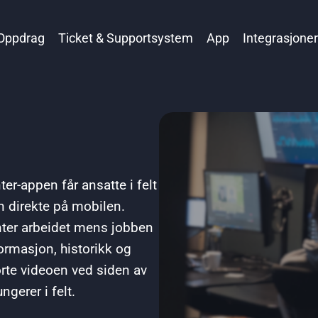
 Oppdrag
Ticket & Supportsystem
App
Integrasjoner
er-appen får ansatte i felt
n direkte på mobilen.
enter arbeidet mens jobben
nformasjon, historikk og
orte videoen ved siden av
ngerer i felt.