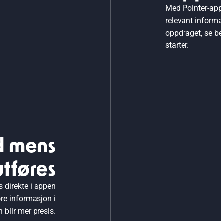
Med Pointer-appe
relevant inform
oppdraget, se be
starter.
d mens
tføres
es direkte i appen
re informasjon i
blir mer presis.